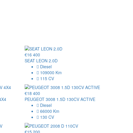
€16 400
SEAT LEON 2.0D
Diesel
109000 Km
115 CV
€18 400
4X4
PEUGEOT 3008 1.5D 130CV ACTIVE
Diesel
66000 Km
130 CV
€15 200