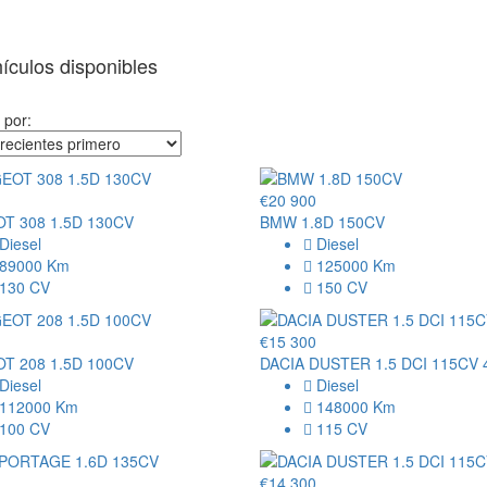
ículos disponibles
 por:
€20 900
T 308 1.5D 130CV
BMW 1.8D 150CV
Diesel
Diesel
89000 Km
125000 Km
130 CV
150 CV
€15 300
T 208 1.5D 100CV
DACIA DUSTER 1.5 DCI 115CV 
Diesel
Diesel
112000 Km
148000 Km
100 CV
115 CV
€14 300