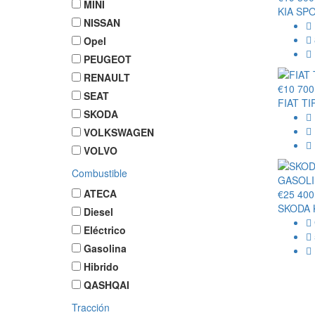
MINI
KIA SP
NISSAN
Opel
PEUGEOT
RENAULT
€10 700
SEAT
FIAT TI
SKODA
VOLKSWAGEN
VOLVO
Combustible
ATECA
€25 400
SKODA 
Diesel
Eléctrico
Gasolina
Hibrido
QASHQAI
Tracción