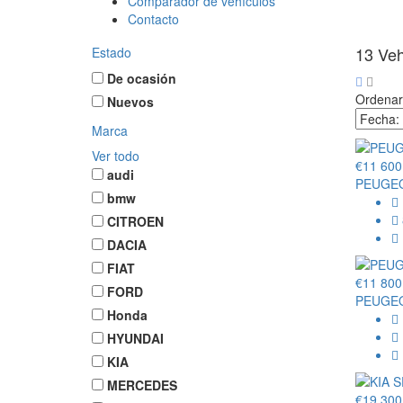
Comparador de vehículos
Contacto
13
Veh
Estado
De ocasión
Ordenar
Nuevos
Marca
Ver todo
€11 600
audi
PEUGEO
bmw
CITROEN
DACIA
FIAT
€11 800
FORD
PEUGEO
Honda
HYUNDAI
KIA
MERCEDES
€19 300